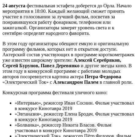
24 августа
фестивальная эстафета доберется до Орла. Начало
мероприятия в 18:00. Каждый желающий сможет принять
участие в голосовании за лучший фильм, посветив за
понравившуюся работу фонариком, телефоном или
зажигалкой. Организаторы замерят уровень света и к
сентябрю определят народного фаворита.
В этом году организаторы обещают емкую и оригинальную
программу фильмов, которых нет в открытом доступе.
Актерский состав участвующих в программе короткометражек
уже известен широкому зрителю:
Алексей Серебряков,
Сергей Бурунов, Павел Деревянко
и другие звезды кино. В
этом году в конкурсной программе с работами молодых
авторов посоревнуется картина актера
Петра Федорова
«Электрический Ток» с
Александром Палем
в главной роли.
Конкурсная программа фестиваля уличного кино:
«Интервью», режиссер Иван Соснин. Фильм участвовал
в конкурсе Кинотавра 2019
«Эвтаназия», режиссер Елена Бродач. Фильм участвовал
в конкурсе Кинотавра 2019
«Болванка», режиссер Никита Власов. Фильм
участвовал в конкурсе Кинотавра 2019
«Электрический Ток», режиссер Пётр Федоров. Фильм