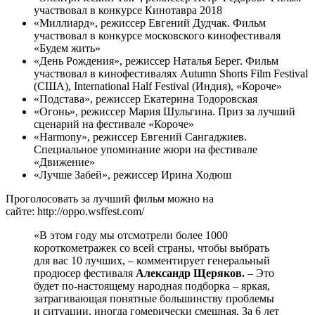
участвовал в конкурсе Кинотавра 2018
«Миллиард», режиссер Евгений Дудчак. Фильм
участвовал в конкурсе московского кинофестиваля
«Будем жить»
«День Рождения», режиссер Наталья Берег. Фильм
участвовал в кинофестивалях Autumn Shorts Film Festival
(США), International Half Festival (Индия), «Короче»
«Подстава», режиссер Екатерина Тодоровская
«Огонь», режиссер Мария Шульгина. Приз за лучший
сценарий на фестивале «Короче»
«Harmony», режиссер Евгений Сангаджиев.
Специальное упоминание жюри на фестивале
«Движение»
«Лучше Забей», режиссер Ирина Ходюш
Проголосовать за лучший фильм можно на
сайте: http://oppo.wsffest.com/
«В этом году мы отсмотрели более 1000
короткометражек со всей страны, чтобы выбрать
для вас 10 лучших, – комментирует генеральный
продюсер фестиваля
Александр Щеряков.
– Это
будет по-настоящему народная подборка – яркая,
затрагивающая понятные большинству проблемы
и ситуации, иногда гомерически смешная. За 6 лет