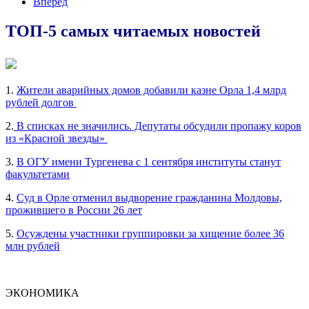
Вперед
ТОП-5 самых читаемых новостей
1.
Жители аварийных домов добавили казне Орла 1,4 млрд
рублей долгов
2.
В списках не значились. Депутаты обсудили пропажу коров
из «Красной звезды»
3.
В ОГУ имени Тургенева с 1 сентября институты станут
факультетами
4.
Суд в Орле отменил выдворение гражданина Молдовы,
прожившего в России 26 лет
5.
Осуждены участники группировки за хищение более 36
млн рублей
ЭКОНОМИКА