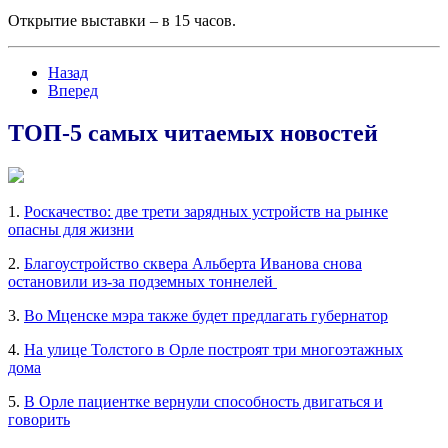
Открытие выставки – в 15 часов.
Назад
Вперед
ТОП-5 самых читаемых новостей
1.
Роскачество: две трети зарядных устройств на рынке
опасны для жизни
2.
Благоустройство сквера Альберта Иванова снова
остановили из-за подземных тоннелей
3.
Во Мценске мэра также будет предлагать губернатор
4.
На улице Толстого в Орле построят три многоэтажных
дома
5.
В Орле пациентке вернули способность двигаться и
говорить