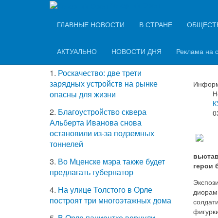
Вечерний Орёл
ТОП-5 самых
ГЛАВНЫЕ НОВОСТИ
В СТРАНЕ
ОБЩЕСТ
В О
читаемых новостей
вое
АКТУАЛЬНО
НОВОСТИ ДНЯ
Реклама на 
1.
Роскачество: две трети
зарядных устройств на рынке
Информ
Н
опасны для жизни
К
2.
Благоустройство сквера
0
Альберта Иванова снова
остановили из-за подземных
тоннелей
выстав
3.
Во Мценске мэра также будет
герои 
предлагать губернатор
Экспози
4.
На улице Толстого в Орле
диорам
построят три многоэтажных дома
солдати
фигурки
5.
В Орле пациентке вернули