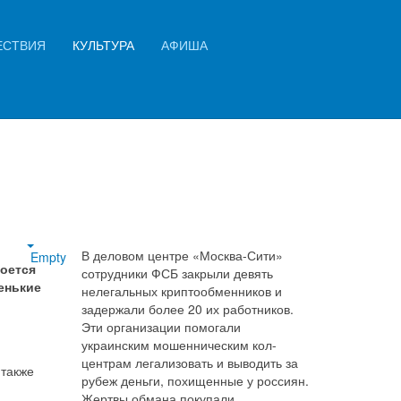
Искать...
ЕСТВИЯ
КУЛЬТУРА
АФИША
Найти
В деловом центре «Москва-Сити»
Empty
роется
сотрудники ФСБ закрыли девять
енькие
нелегальных криптообменников и
задержали более 20 их работников.
Эти организации помогали
украинским мошенническим кол-
центрам легализовать и выводить за
 также
рубеж деньги, похищенные у россиян.
Жертвы обмана покупали