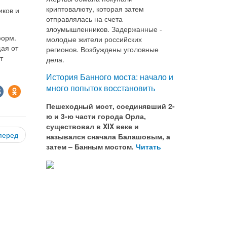
криптовалюту, которая затем
иков и
отправлялась на счета
злоумышленников. Задержанные -
форм.
молодые жители российских
ая от
регионов. Возбуждены уголовные
т
дела.
История Банного моста: начало и
много попыток восстановить
Пешеходный мост, соединявший 2-
ю и 3-ю части города Орла,
существовал в XIX веке и
перед
назывался сначала Балашовым, а
затем – Банным мостом.
Читать