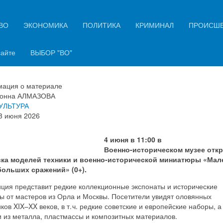
ВО
ЭКОНОМИКА
ПОЛИТИКА
КРИМИНАЛ
ПРОИСШ
рле откроется выставка
нно‑исторической миниатюры
сайте
ВЫБОР "ВО"
ация о материале
онна АЛМАЗОВА
УЛЬТУРА
3 июня 2026
4 июня в 11:00 в
Военно‑историческом музее отк
ка моделей техники и военно‑исторической миниатюры «Мал
больших сражений» (0+).
ция представит редкие коллекционные экспонаты и исторические
ы от мастеров из Орла и Москвы. Посетители увидят оловянных
ков XIX–XX веков, в т. ч. редкие советские и европейские наборы, а
 из металла, пластмассы и композитных материалов.