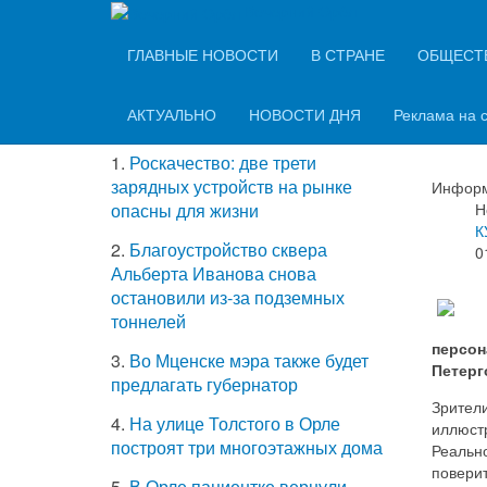
Вечерний Орёл
ТОП-5 самых
ГЛАВНЫЕ НОВОСТИ
В СТРАНЕ
ОБЩЕСТ
В О
читаемых новостей
илл
АКТУАЛЬНО
НОВОСТИ ДНЯ
Реклама на 
1.
Роскачество: две трети
зарядных устройств на рынке
Информ
Н
опасны для жизни
К
2.
Благоустройство сквера
0
Альберта Иванова снова
остановили из-за подземных
тоннелей
персон
3.
Во Мценске мэра также будет
Петерг
предлагать губернатор
Зрители
4.
На улице Толстого в Орле
иллюст
построят три многоэтажных дома
Реально
поверит
5.
В Орле пациентке вернули