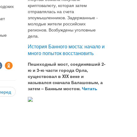
криптовалюту, которая затем
родских
отправлялась на счета
злоумышленников. Задержанные -
ает
молодые жители российских
регионов. Возбуждены уголовные
ьные
дела.
История Банного моста: начало и
много попыток восстановить
Пешеходный мост, соединявший 2-
ю и 3-ю части города Орла,
существовал в XIX веке и
назывался сначала Балашовым, а
затем – Банным мостом.
Читать
перед