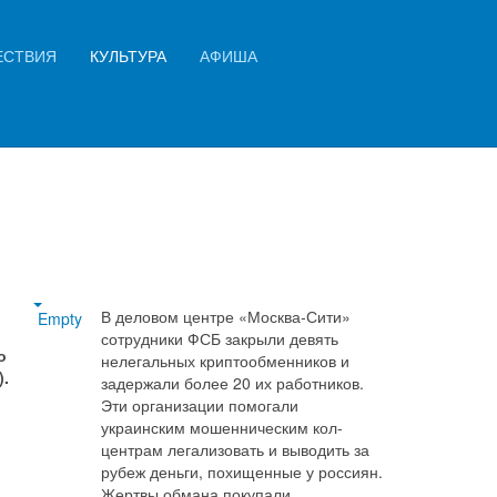
Искать...
ЕСТВИЯ
КУЛЬТУРА
АФИША
Найти
В деловом центре «Москва-Сити»
Empty
сотрудники ФСБ закрыли девять
о
нелегальных криптообменников и
).
задержали более 20 их работников.
Эти организации помогали
украинским мошенническим кол-
центрам легализовать и выводить за
рубеж деньги, похищенные у россиян.
Жертвы обмана покупали