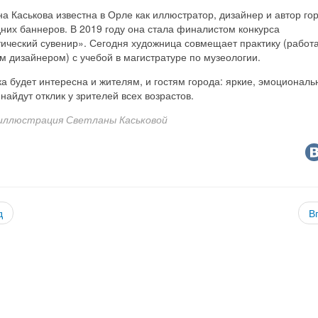
а Каськова известна в Орле как иллюстратор, дизайнер и автор го
них баннеров. В 2019 году она стала финалистом конкурса
ический сувенир». Сегодня художница совмещает практику (работ
 дизайнером) с учебой в магистратуре по музеологии.
а будет интересна и жителям, и гостям города: яркие, эмоционал
найдут отклик у зрителей всех возрастов.
иллюстрация Светланы Каськовой
д
В