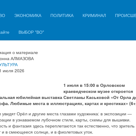
ВО
ЭКОНОМИКА
ПОЛИТИКА
КРИМИНАЛ
ПРОИСШ
рле откроется выставка
юстраций Светланы Каськовой
сайте
ВЫБОР "ВО"
ация о материале
онна АЛМАЗОВА
УЛЬТУРА
1 июля 2026
1 июля в 15:00 в Орловском
краеведческом музее откроется
альная юбилейная выставка Светланы Каськовой «От Орла д
офа. Любимые места в иллюстрациях, картах и крестиках» (6+
 увидят Орёл и другие места глазами художника: в экспозиции —
рации в узнаваемом лубочном стиле, карты, схемы для вышивки.
сть и фантазия здесь переплетаются так естественно, что зритель
 и в смеющееся солнце, и в фиолетовых уток.