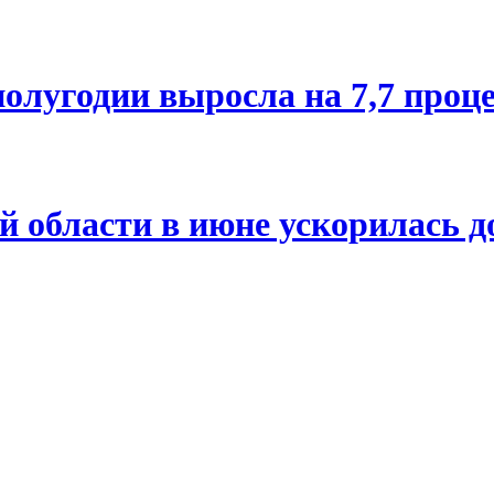
олугодии выросла на 7,7 проц
й области в июне ускорилась д