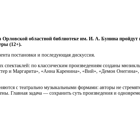
 в Орловской областной библиотеке им. И. А. Бунина пройду
ры (12+).
мента постановки и последующая дискуссия.
ных спектаклей: по классическим произведениям созданы мюзикл
стер и Маргарита», «Анна Каренина», «Вий», «Демон Онегина»,
няются с театрально музыкальными формами: авторы не стремят
ены. Главная задача — сохранить суть произведения и одновре