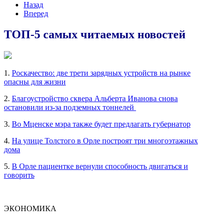
Назад
Вперед
ТОП-5 самых читаемых новостей
1.
Роскачество: две трети зарядных устройств на рынке
опасны для жизни
2.
Благоустройство сквера Альберта Иванова снова
остановили из-за подземных тоннелей
3.
Во Мценске мэра также будет предлагать губернатор
4.
На улице Толстого в Орле построят три многоэтажных
дома
5.
В Орле пациентке вернули способность двигаться и
говорить
ЭКОНОМИКА