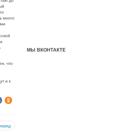
ый
го
ь много
ами
сской
ак
а
МЫ ВКОНТАКТЕ
н, что
ут и к
перед