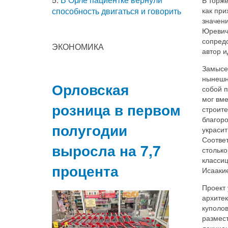
как при
способность двигаться и говорить
значен
Юревич
сопредс
ЭКОНОМИКА
автор 
Замысел
нынешн
Орловская
собой п
мог вм
розница в первом
строите
благоро
полугодии
украсит
Соотве
выросла на 7,7
столько
классиц
процента
Исаакие
Проект 
архитек
куполо
размес
лекцио