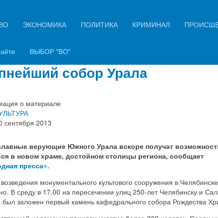
ВО
ЭКОНОМИКА
ПОЛИТИКА
КРИМИНАЛ
ПРОИСШ
оуральский Митрополит и
ернатор Михаил Юревич постр
сайте
ВЫБОР "ВО"
пнейший собор Урала
ация о материале
УЛЬТУРА
0 сентября 2013
лавные верующие Южного Урала вскоре получат возможност
ся в новом храме, достойном столицы региона, сообщает
дная пресса».
 возведения монументального культового сооружения в Челябинске
о. В среду в 17.00 на пересечении улиц 250-лет Челябинску и Са
 был заложен первый камень кафедрального собора Рождества Хр
ественной церемонии приняли участие более 300 человек. Среди н