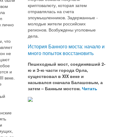
криптовалюту, которая затем
овом
отправлялась на счета
ила
злоумышленников. Задержанные -
л
молодые жители российских
л лично
регионов. Возбуждены уголовные
дела.
, что
История Банного моста: начало и
авляет
много попыток восстановить
он не
ещают
Пешеходный мост, соединявший 2-
собое
ю и 3-ю части города Орла,
ется и
существовал в XIX веке и
II веке.
назывался сначала Балашовым, а
е
затем – Банным мостом.
Читать
тый
анские
ять
и
мущих,
стью до