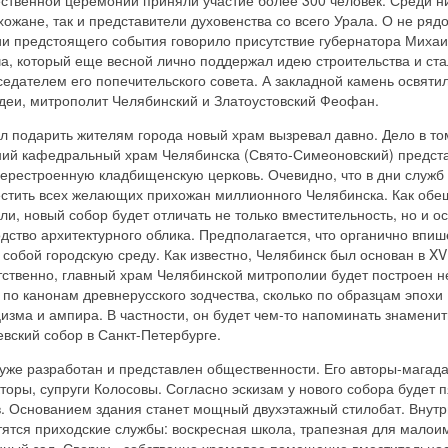
хожане, так и представители духовенства со всего Урала. О не ряд
ии предстоящего события говорило присутствие губернатора Миха
а, который еще весной лично поддержал идею строительства и ста
едателем его попечительского совета. А закладной камень освяти
идеи, митрополит Челябинский и Златоустовский Феофан.
 подарить жителям города новый храм вызревал давно. Дело в том
ий кафедральный храм Челябинска (Свято-Симеоновский) предст
ерестроенную кладбищенскую церковь. Очевидно, что в дни служб 
естить всех желающих прихожан миллионного Челябинска. Как об
ли, новый собор будет отличать не только вместительность, но и о
дство архитектурного облика. Предполагается, что органично впиш
 собой городскую среду. Как известно, Челябинск был основан в XVI
тственно, главный храм Челябинской митрополии будет построен н
 по канонам древнерусского зодчества, сколько по образцам эпохи
изма и ампира. В частности, он будет чем-то напоминать знамени
вский собор в Санкт-Петербурге.
уже разработан и представлен общественности. Его авторы-магад
торы, супруги Колосовы. Согласно эскизам у нового собора будет п
в. Основанием здания станет мощный двухэтажный стилобат. Внутр
тятся приходские службы: воскресная школа, трапезная для малои
нный зал. Сверху - собственно храмовое помещение вместительно