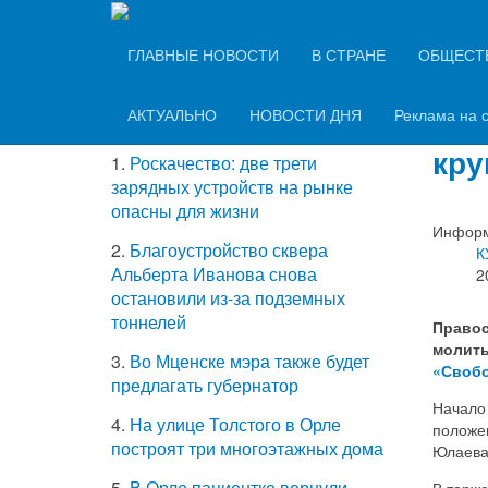
Вечерний Орёл
ТОП-5 самых
ГЛАВНЫЕ НОВОСТИ
В СТРАНЕ
ОБЩЕСТ
Южн
читаемых новостей
Губ
АКТУАЛЬНО
НОВОСТИ ДНЯ
Реклама на 
кру
1.
Роскачество: две трети
зарядных устройств на рынке
опасны для жизни
Информ
2.
Благоустройство сквера
К
Альберта Иванова снова
2
остановили из-за подземных
тоннелей
Правос
молить
3.
Во Мценске мэра также будет
«Свобо
предлагать губернатор
Начало
4.
На улице Толстого в Орле
положен
построят три многоэтажных дома
Юлаева
5.
В Орле пациентке вернули
В торж