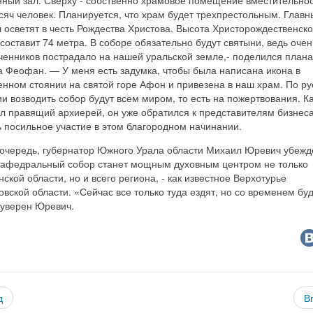
сяч человек. Планируется, что храм будет трехпрестольным. Главн
 осветят в честь Рождества Христова. Высота Христорождественско
составит 74 метра. В соборе обязательно будут святыни, ведь очен
ченников пострадало на нашей уральской земле,- поделился план
а Феофан. — У меня есть задумка, чтобы была написана икона в
нном стоянии на святой горе Афон и привезена в наш храм. По ру
и возводить собор будут всем миром, то есть на пожертвования. К
л правящий архиерей, он уже обратился к представителям бизнес
 посильное участие в этом благородном начинании.
 очередь, губернатор Южного Урала области Михаил Юревич убежде
кафедральный собор станет мощным духовным центром не только
ской области, но и всего региона, - как известное Верхотурье
вской области. «Сейчас все только туда ездят, но со временем буд
 уверен Юревич.
д
В