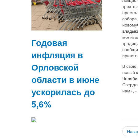
трех ты
престол
собора 
новому
владык
молитве
Годовая
традици
сообщи
инфляция в
принять
Орловской
В свою
новый 
области в июне
Челябин
Свердло
ускорилась до
нам», -
5,6%
Наза