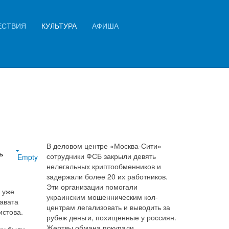
Искать...
ЕСТВИЯ
КУЛЬТУРА
АФИША
Найти
оят
В деловом центре «Москва-Сити»
ь
сотрудники ФСБ закрыли девять
Empty
нелегальных криптообменников и
задержали более 20 их работников.
Эти организации помогали
 уже
украинским мошенническим кол-
лавата
центрам легализовать и выводить за
истова.
рубеж деньги, похищенные у россиян.
Жертвы обмана покупали
их были