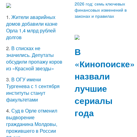
2026 год: семь ключевых
финансовых изменений в
законах и правилах
1.
Жители аварийных
домов добавили казне
Орла 1,4 млрд рублей
долгов
2.
В списках не
В
значились. Депутаты
«Кинопоиске»
обсудили пропажу коров
из «Красной звезды»
назвали
3.
В ОГУ имени
лучшие
Тургенева с 1 сентября
институты станут
сериалы
факультетами
года
4.
Суд в Орле отменил
выдворение
гражданина Молдовы,
прожившего в России