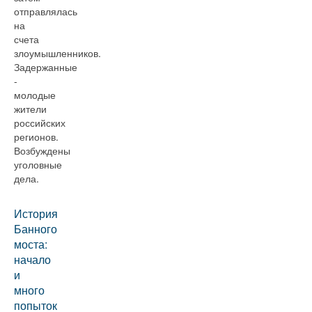
отправлялась
на
счета
злоумышленников.
Задержанные
-
молодые
жители
российских
регионов.
Возбуждены
уголовные
дела.
История
Банного
моста:
начало
и
много
попыток