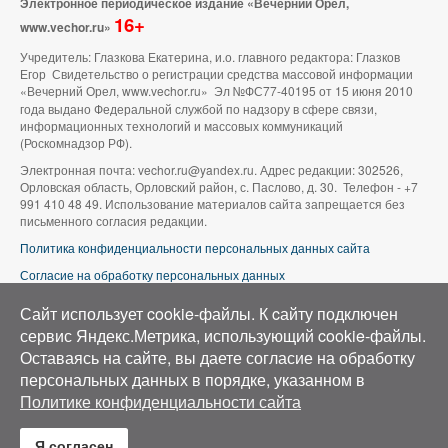
Электронное периодическое издание «Вечерний Орел,
16+
www.vechor.ru»
Учредитель: Глазкова Екатерина, и.о. главного редактора: Глазков
Егор Свидетельство о регистрации средства массовой информации
«Вечерний Орел, www.vechor.ru»
Эл №ФС77-40195 от 15 июня 2010
года выдано Федеральной службой по надзору в сфере связи,
информационных технологий и массовых коммуникаций
(Роскомнадзор РФ).
Электронная почта: vechor.ru@yandex.ru. Адрес редакции: 302526,
Орловская область, Орловский район, с. Паслово, д. 30. Телефон - +7
991 410 48 49. Использование материалов сайта запрещается без
письменного согласия редакции.
Политика конфиденциальности персональных данных сайта
Согласие на обработку персональных данных
В оформлении сайта используется фото группы ВК «Беспилотники |
Сайт использует cookie-файлы. К cайту подключен
Аэросъемка в Орле»
сервис Яндекс.Метрика, использующий cookie-файлы.
Оставаясь на сайте, вы даете согласие на обработку
персональных данных в порядке, указанном в
Политике конфиденциальности сайта
Я согласен