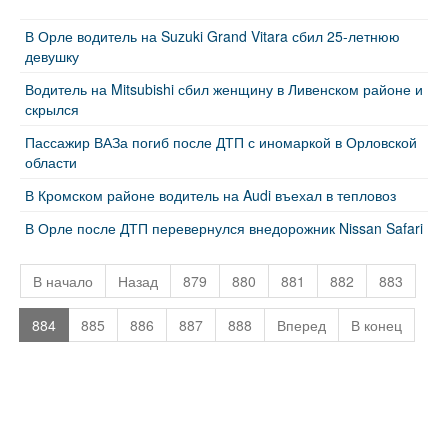
В Орле водитель на Suzuki Grand Vitara сбил 25-летнюю
девушку
Водитель на Mitsubishi сбил женщину в Ливенском районе и
скрылся
Пассажир ВАЗа погиб после ДТП с иномаркой в Орловской
области
В Кромском районе водитель на Audi въехал в тепловоз
В Орле после ДТП перевернулся внедорожник Nissan Safari
В начало
Назад
879
880
881
882
883
884
885
886
887
888
Вперед
В конец