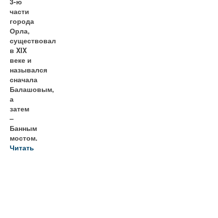
3-ю
части
города
Орла,
существовал
в XIX
веке и
назывался
сначала
Балашовым,
а
затем
–
Банным
мостом.
Читать