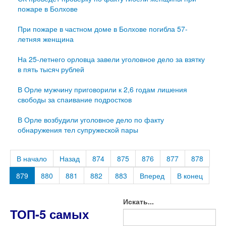
пожаре в Болхове
При пожаре в частном доме в Болхове погибла 57-
летняя женщина
На 25-летнего орловца завели уголовное дело за взятку
в пять тысяч рублей
В Орле мужчину приговорили к 2,6 годам лишения
свободы за спаивание подростков
В Орле возбудили уголовное дело по факту
обнаружения тел супружеской пары
В начало
Назад
874
875
876
877
878
879
880
881
882
883
Вперед
В конец
Искать...
ТОП-5 самых