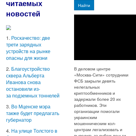
читаемых
Найти
новостей
1.
Роскачество: две
трети зарядных
устройств на рынке
опасны для жизни
2.
Благоустройство
В деловом центре
«Москва-Сити» сотрудники
сквера Альберта
ФСБ закрыли девять
Иванова снова
нелегальных
остановили из-
криптообменников и
за подземных тоннелей
задержали более 20 их
работников. Эти
3.
Во Мценске мэра
организации помогали
также будет предлагать
украинским
губернатор
мошенническим кол-
центрам легализовать и
4.
На улице Толстого в
выводить за рубеж деньги,