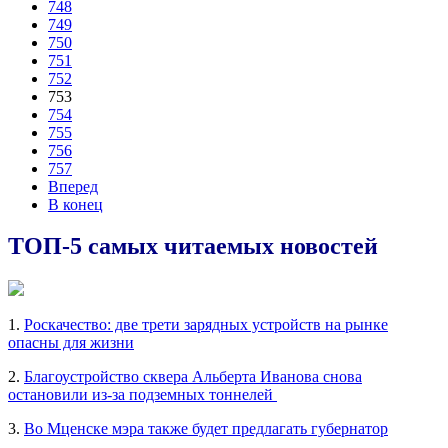
748
749
750
751
752
753
754
755
756
757
Вперед
В конец
ТОП-5 самых читаемых новостей
1.
Роскачество: две трети зарядных устройств на рынке
опасны для жизни
2.
Благоустройство сквера Альберта Иванова снова
остановили из-за подземных тоннелей
3.
Во Мценске мэра также будет предлагать губернатор