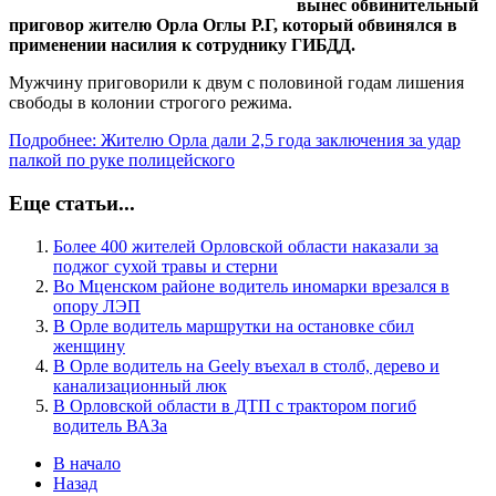
вынес обвинительный
приговор жителю Орла Оглы Р.Г, который обвинялся в
применении насилия к сотруднику ГИБДД.
Мужчину приговорили к двум с половиной годам лишения
свободы в колонии строгого режима.
Подробнее: Жителю Орла дали 2,5 года заключения за удар
палкой по руке полицейского
Еще статьи...
Более 400 жителей Орловской области наказали за
поджог сухой травы и стерни
Во Мценском районе водитель иномарки врезался в
опору ЛЭП
В Орле водитель маршрутки на остановке сбил
женщину
В Орле водитель на Geely въехал в столб, дерево и
канализационный люк
В Орловской области в ДТП с трактором погиб
водитель ВАЗа
В начало
Назад