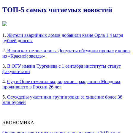
ТОП-5 самых читаемых новостей
1.
Жители аварийных домов добавили казне Орла 1,4 млрд
рублей долгов
2.
В списках не значились. Депутаты обсудили пропажу коров
из «Красной звезды»
3.
В ОГУ имени Тургенева с 1 сентября институты станут
факультетами
4.
Суд в Орле отменил выдворение гражданина Молдовы,
прожившего в России 26 лет
5.
Осуждены участники группировки за хищение более 36
млн рублей
ЭКОНОМИКА
Орловщина сократила экспорт зерна на треть в 2025 году