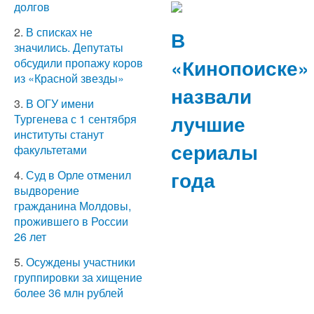
долгов
2.
В списках не
В
значились. Депутаты
«Кинопоиске»
обсудили пропажу коров
из «Красной звезды»
назвали
3.
В ОГУ имени
лучшие
Тургенева с 1 сентября
институты станут
сериалы
факультетами
года
4.
Суд в Орле отменил
выдворение
гражданина Молдовы,
прожившего в России
26 лет
5.
Осуждены участники
группировки за хищение
более 36 млн рублей