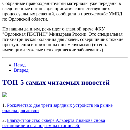
Собранные правоохранителями материалы уже переданы в
следственные органы для принятия соответствующих
процессуальных решений, сообщили в пресс-службе УМВД
по Орловской области.
По нашим данным, речь идет о главной враче ФКУ
"Орловская ПБСТИН" Минздрава России. Это специальная
психиатрическая больница для людей, совершивших тяжкие
преступления и признанных невменяемыми (то есть
имеющими тяжелые психатрические заболевания).
Назад
Вперед
ТОП-5 самых читаемых новостей
1.
Роскачество: две трети зарядных устройств на рынке
опасны для жизни
2.
Благоустройство сквера Альберта Иванова снова
остановили из-за подземных тоннелей