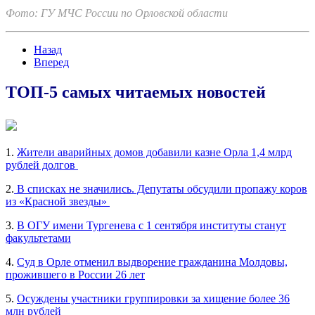
Фото: ГУ МЧС России по Орловской области
Назад
Вперед
ТОП-5 самых читаемых новостей
1.
Жители аварийных домов добавили казне Орла 1,4 млрд
рублей долгов
2.
В списках не значились. Депутаты обсудили пропажу коров
из «Красной звезды»
3.
В ОГУ имени Тургенева с 1 сентября институты станут
факультетами
4.
Суд в Орле отменил выдворение гражданина Молдовы,
прожившего в России 26 лет
5.
Осуждены участники группировки за хищение более 36
млн рублей