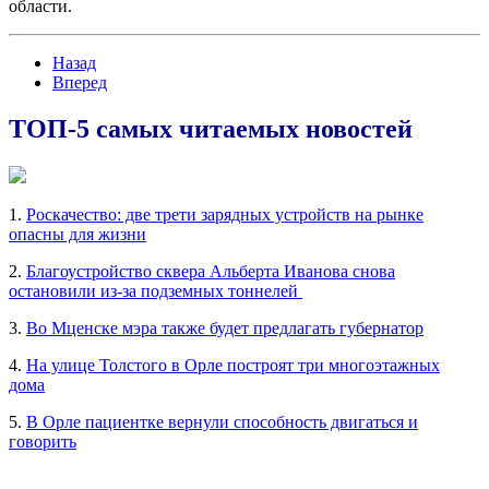
области.
Назад
Вперед
ТОП-5 самых читаемых новостей
1.
Роскачество: две трети зарядных устройств на рынке
опасны для жизни
2.
Благоустройство сквера Альберта Иванова снова
остановили из-за подземных тоннелей
3.
Во Мценске мэра также будет предлагать губернатор
4.
На улице Толстого в Орле построят три многоэтажных
дома
5.
В Орле пациентке вернули способность двигаться и
говорить