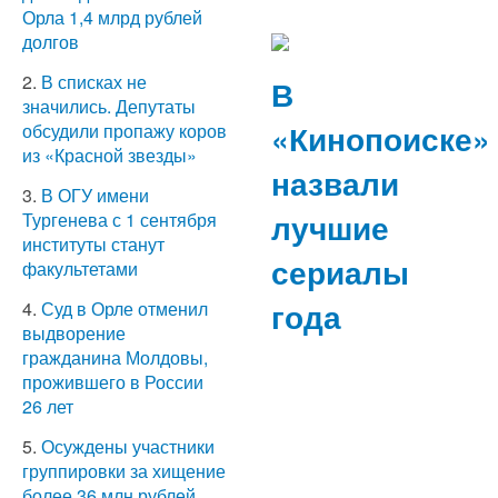
Орла 1,4 млрд рублей
долгов
2.
В списках не
В
значились. Депутаты
«Кинопоиске»
обсудили пропажу коров
из «Красной звезды»
назвали
3.
В ОГУ имени
лучшие
Тургенева с 1 сентября
институты станут
сериалы
факультетами
года
4.
Суд в Орле отменил
выдворение
гражданина Молдовы,
прожившего в России
26 лет
5.
Осуждены участники
группировки за хищение
более 36 млн рублей