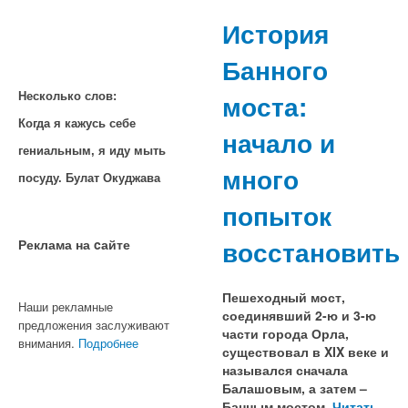
История
Банного
моста:
Несколько слов:
Когда я кажусь себе
начало и
гениальным, я иду мыть
много
посуду. Булат Окуджава
попыток
восстановить
Реклама на cайте
Пешеходный мост,
Наши рекламные
соединявший 2-ю и 3-ю
предложения заслуживают
части города Орла,
внимания.
Подробнее
существовал в XIX веке и
назывался сначала
Балашовым, а затем –
Банным мостом.
Читать