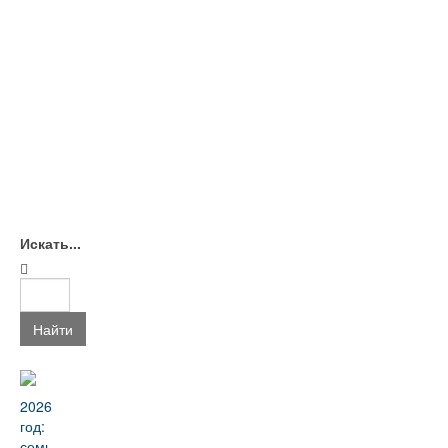
Искать...
Найти
2026
год:
семь