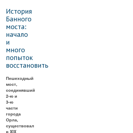
История
Банного
моста:
начало
и
много
попыток
восстановить
Пешеходный
мост,
соединявший
2-ю и
3-ю
части
города
Орла,
существовал
в XIX