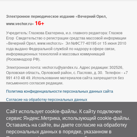
Электронное периодическое издание «Вечерний Орел,
16+
www.vechor.ru»
Учредитель: Глазкова Екатерина, и.о. главного редактора: Глазков
Егор Свидетельство о регистрации средства массовой информации
«Вечерний Орел, www.vechor.ru»
Эл №ФС77-40195 от 15 июня 2010
года выдано Федеральной службой по надзору в сфере связи,
информационных технологий и массовых коммуникаций
(Роскомнадзор РФ).
Электронная почта: vechor.ru@yandex.ru. Адрес редакции: 302526,
Орловская область, Орловский район, с. Паслово, д. 30. Телефон - +7
991 410 48 49. Использование материалов сайта запрещается без
письменного согласия редакции.
Политика конфиденциальности персональных данных сайта
Согласие на обработку персональных данных
В оформлении сайта используется фото группы ВК «Беспилотники |
Сайт использует cookie-файлы. К cайту подключен
Аэросъемка в Орле»
сервис Яндекс.Метрика, использующий cookie-файлы.
Оставаясь на сайте, вы даете согласие на обработку
персональных данных в порядке, указанном в