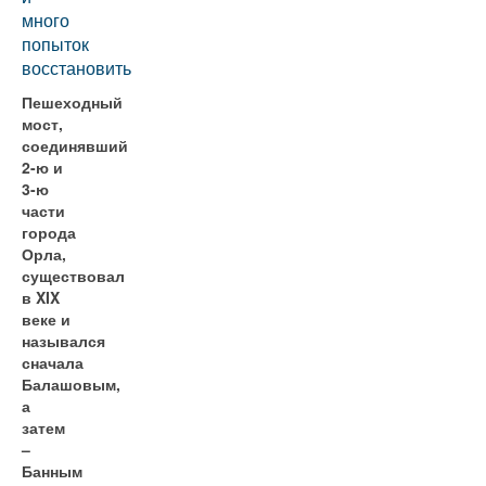
много
попыток
восстановить
Пешеходный
мост,
соединявший
2-ю и
3-ю
части
города
Орла,
существовал
в XIX
веке и
назывался
сначала
Балашовым,
а
затем
–
Банным