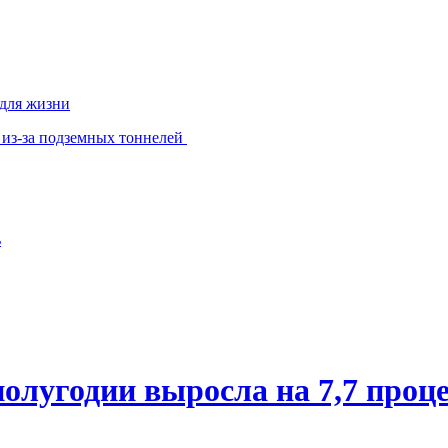
 для жизни
 из-за подземных тоннелей
ь
олугодии выросла на 7,7 проц