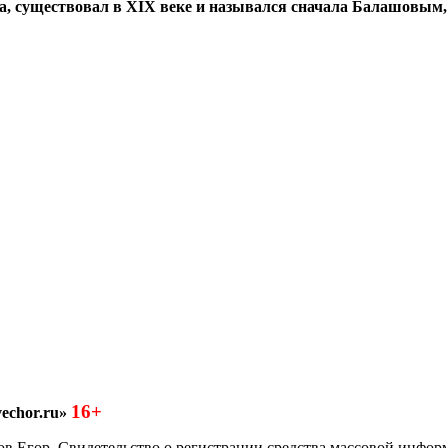
а, существовал в XIX веке и назывался сначала Балашовым,
16+
echor.ru»
азков Егор Свидетельство о регистрации средства массовой инфо