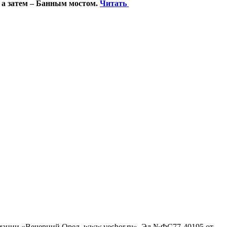
 а затем – Банным мостом.
Читать
рмации «Вечерний Орел, www.vechor.ru»
Эл №ФС77-40195 от