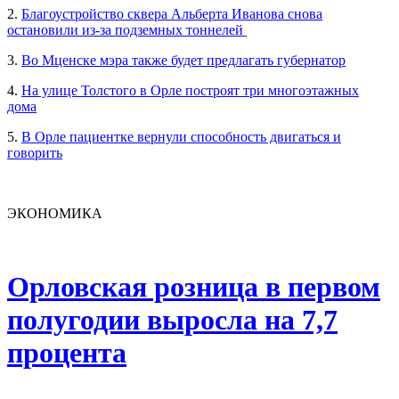
2.
Благоустройство сквера Альберта Иванова снова
остановили из-за подземных тоннелей
3.
Во Мценске мэра также будет предлагать губернатор
4.
На улице Толстого в Орле построят три многоэтажных
дома
5.
В Орле пациентке вернули способность двигаться и
говорить
ЭКОНОМИКА
Орловская розница в первом
полугодии выросла на 7,7
процента