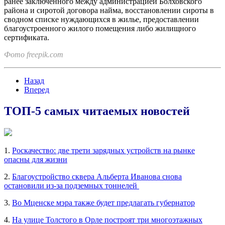
ранее заключенного между администрацией Болховского
района и сиротой договора найма, восстановлении сироты в
сводном списке нуждающихся в жилье, предоставлении
благоустроенного жилого помещения либо жилищного
сертификата.
Фото freepik.com
Назад
Вперед
ТОП-5 самых читаемых новостей
1.
Роскачество: две трети зарядных устройств на рынке
опасны для жизни
2.
Благоустройство сквера Альберта Иванова снова
остановили из-за подземных тоннелей
3.
Во Мценске мэра также будет предлагать губернатор
4.
На улице Толстого в Орле построят три многоэтажных