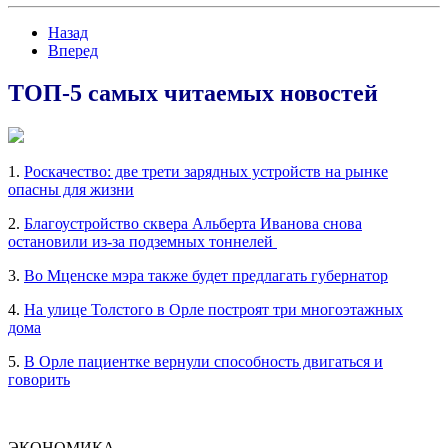
Назад
Вперед
ТОП-5 самых читаемых новостей
1.
Роскачество: две трети зарядных устройств на рынке
опасны для жизни
2.
Благоустройство сквера Альберта Иванова снова
остановили из-за подземных тоннелей
3.
Во Мценске мэра также будет предлагать губернатор
4.
На улице Толстого в Орле построят три многоэтажных
дома
5.
В Орле пациентке вернули способность двигаться и
говорить
ЭКОНОМИКА