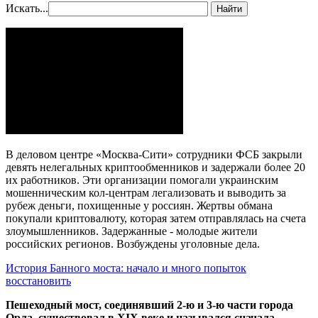
Искать...
Найти
В деловом центре «Москва-Сити» сотрудники ФСБ закрыли
девять нелегальных криптообменников и задержали более 20
их работников. Эти организации помогали украинским
мошенническим кол-центрам легализовать и выводить за
рубеж деньги, похищенные у россиян. Жертвы обмана
покупали криптовалюту, которая затем отправлялась на счета
злоумышленников. Задержанные - молодые жители
российских регионов. Возбуждены уголовные дела.
История Банного моста: начало и много попыток
восстановить
Пешеходный мост, соединявший 2-ю и 3-ю части города
Орла, существовал в XIX веке и назывался сначала