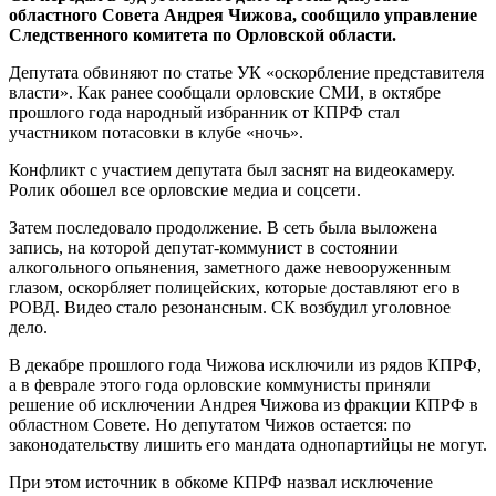
областного Совета Андрея Чижова, сообщило управление
Следственного комитета по Орловской области.
Депутата обвиняют по статье УК «оскорбление представителя
власти». Как ранее сообщали орловские СМИ, в октябре
прошлого года народный избранник от КПРФ стал
участником потасовки в клубе «ночь».
Конфликт с участием депутата был заснят на видеокамеру.
Ролик обошел все орловские медиа и соцсети.
Затем последовало продолжение. В сеть была выложена
запись, на которой депутат-коммунист в состоянии
алкогольного опьянения, заметного даже невооруженным
глазом, оскорбляет полицейских, которые доставляют его в
РОВД. Видео стало резонансным. СК возбудил уголовное
дело.
В декабре прошлого года Чижова исключили из рядов КПРФ,
а в феврале этого года орловские коммунисты приняли
решение об исключении Андрея Чижова из фракции КПРФ в
областном Совете. Но депутатом Чижов остается: по
законодательству лишить его мандата однопартийцы не могут.
При этом источник в обкоме КПРФ назвал исключение