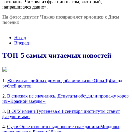
господина Чижова из фракции шагом, «который,
напрашивался давно».
На фото: депутат Чижов поздравляет орловцев с Днем
победы!
Назад
Вперед
ТОП-5 самых читаемых новостей
1.
Жители аварийных домов добавили казне Орла 1,4 млрд
рублей долгов
2.
В списках не значились. Депутаты обсудили пропажу коров
из «Красной звезды»
3.
В ОГУ имени Тургенева с 1 сентября институты станут
факультетами
4.
Суд в Орле отменил выдворение гражданина Молдовы,
прожившего в России 26 лет