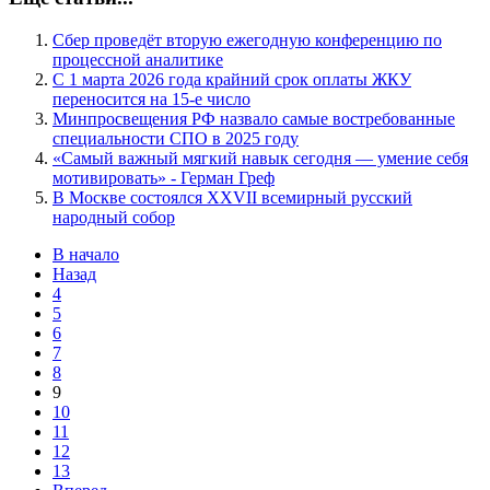
Сбер проведёт вторую ежегодную конференцию по
процессной аналитике
С 1 марта 2026 года крайний срок оплаты ЖКУ
переносится на 15-е число
Минпросвещения РФ назвало самые востребованные
специальности СПО в 2025 году
«Самый важный мягкий навык сегодня — умение себя
мотивировать» - Герман Греф
В Москве состоялся XXVII всемирный русский
народный собор
В начало
Назад
4
5
6
7
8
9
10
11
12
13