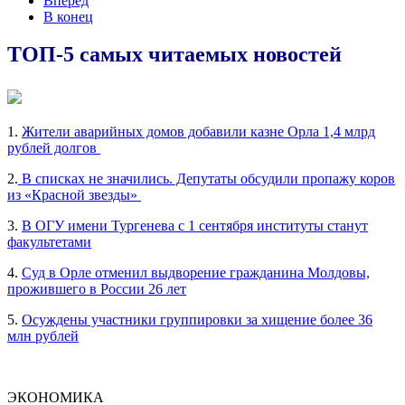
Вперед
В конец
ТОП-5 самых читаемых новостей
1.
Жители аварийных домов добавили казне Орла 1,4 млрд
рублей долгов
2.
В списках не значились. Депутаты обсудили пропажу коров
из «Красной звезды»
3.
В ОГУ имени Тургенева с 1 сентября институты станут
факультетами
4.
Суд в Орле отменил выдворение гражданина Молдовы,
прожившего в России 26 лет
5.
Осуждены участники группировки за хищение более 36
млн рублей
ЭКОНОМИКА