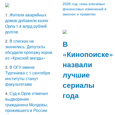
2026 год: семь ключевых
финансовых изменений в
законах и правилах
1.
Жители аварийных
домов добавили казне
Орла 1,4 млрд рублей
долгов
2.
В списках не
В
значились. Депутаты
«Кинопоиске»
обсудили пропажу коров
из «Красной звезды»
назвали
3.
В ОГУ имени
лучшие
Тургенева с 1 сентября
институты станут
сериалы
факультетами
года
4.
Суд в Орле отменил
выдворение
гражданина Молдовы,
прожившего в России