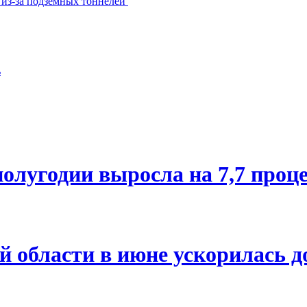
 из-за подземных тоннелей
ь
олугодии выросла на 7,7 проц
й области в июне ускорилась д