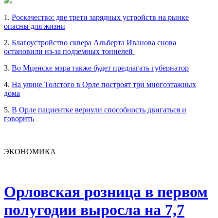
1.
Роскачество: две трети зарядных устройств на рынке
опасны для жизни
2.
Благоустройство сквера Альберта Иванова снова
остановили из-за подземных тоннелей
3.
Во Мценске мэра также будет предлагать губернатор
4.
На улице Толстого в Орле построят три многоэтажных
дома
5.
В Орле пациентке вернули способность двигаться и
говорить
ЭКОНОМИКА
Орловская розница в первом
полугодии выросла на 7,7