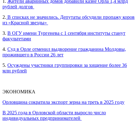
1.
Жители аварийных домов добавили казне Орла 1,4 млрд
рублей долгов
2.
В списках не значились. Депутаты обсудили пропажу коров
из «Красной звезды»
3.
В ОГУ имени Тургенева с 1 сентября институты станут
факультетами
4.
Суд в Орле отменил выдворение гражданина Молдовы,
прожившего в России 26 лет
5.
Осуждены участники группировки за хищение более 36
млн рублей
ЭКОНОМИКА
Орловщина сократила экспорт зерна на треть в 2025 году
В 2025 года в Орловской области выросло число
индивидуальных предпринимателей