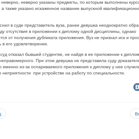
о неверно, неверно указаны предметы, по которым выполнены курс
, а также указано искаженное название выпускной квалификационн
.
снил в суде представитель вуза, ранее девушка неоднократно обр
ду отсутствия в приложении к диплому одной дисциплины, однако
тся от получения дубликата приложения. Вуз не признал иск и про
ь в его удовлетворении.
 суд отказал бывшей студентке, не найдя в ее приложении к дипло
неправомерного. При этом девушка не представила суду доказател
то именно из-за оспариваемого приложения к диплому у нее случил
о неприятности при устройстве на работу по специальности.
д
В