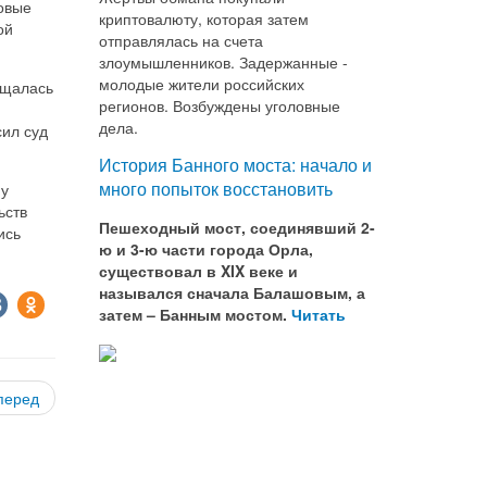
овые
криптовалюту, которая затем
ой
отправлялась на счета
злоумышленников. Задержанные -
молодые жители российских
ащалась
регионов. Возбуждены уголовные
дела.
сил суд
История Банного моста: начало и
много попыток восстановить
му
ьств
Пешеходный мост, соединявший 2-
ись
ю и 3-ю части города Орла,
существовал в XIX веке и
назывался сначала Балашовым, а
затем – Банным мостом.
Читать
перед