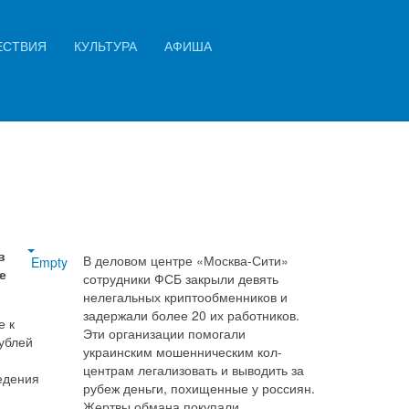
Искать...
ЕСТВИЯ
КУЛЬТУРА
АФИША
ить
Найти
в
В деловом центре «Москва-Сити»
Empty
е
сотрудники ФСБ закрыли девять
нелегальных криптообменников и
задержали более 20 их работников.
е к
Эти организации помогали
рублей
украинским мошенническим кол-
центрам легализовать и выводить за
едения
рубеж деньги, похищенные у россиян.
Жертвы обмана покупали