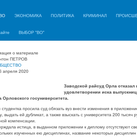
ВО
ЭКОНОМИКА
ПОЛИТИКА
КРИМИНАЛ
ПРОИСШ
ускнице ОГУ не удалось отсуд
уза 200 тысяч рублей
сайте
ВЫБОР "ВО"
ация о материале
нтон ПЕТРОВ
БЩЕСТВО
6 апреля 2020
Заводской райсуд Орла отказал 
удовлетворении иска выпускниц
 Орловского госуниверситета.
студентка просила суд обязать вуз внести изменения в приложени
, выдать ей дубликат, а также взыскать с университета 200 тысяч 
ной компенсации.
ерждала истица, в выданном приложении к диплому отсутствуют св
кольких изученных ею дисциплинах, название некоторых дисциплин