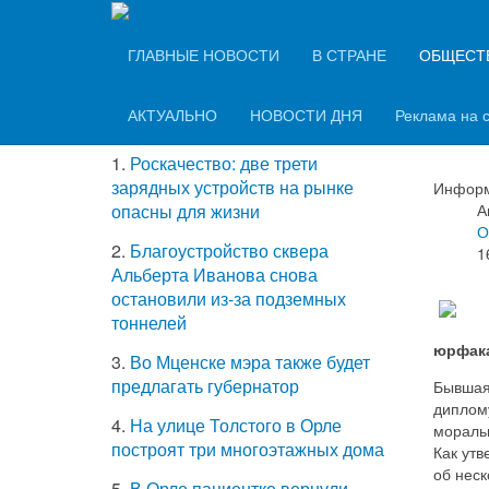
Вечерний Орёл
ТОП-5 самых
ГЛАВНЫЕ НОВОСТИ
В СТРАНЕ
ОБЩЕСТ
Вып
читаемых новостей
у в
АКТУАЛЬНО
НОВОСТИ ДНЯ
Реклама на 
1.
Роскачество: две трети
зарядных устройств на рынке
Информ
А
опасны для жизни
О
2.
Благоустройство сквера
1
Альберта Иванова снова
остановили из-за подземных
тоннелей
юрфака
3.
Во Мценске мэра также будет
предлагать губернатор
Бывшая 
диплому
4.
На улице Толстого в Орле
мораль
построят три многоэтажных дома
Как утв
об нес
5.
В Орле пациентке вернули