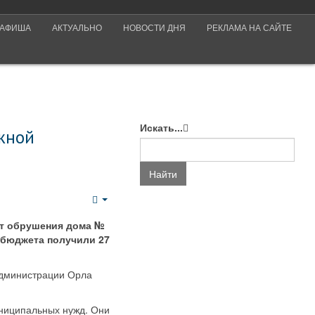
АФИША
АКТУАЛЬНО
НОВОСТИ ДНЯ
РЕКЛАМА НА САЙТЕ
Искать...
жной
Найти
Empty
от обрушения дома №
 бюджета получили 27
администрации Орла
униципальных нужд. Они