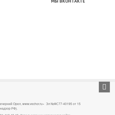
МЫ ВКОНТАКТЕ
Вечерний Орел, www.vechor.ru»
Эл №ФС77-40195 от 15
мнадзор РФ).