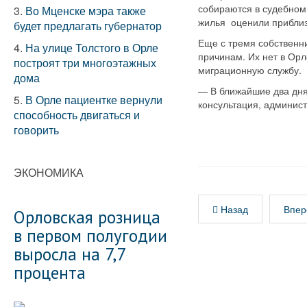
собираются в судебном
3.
Во Мценске мэра также
жилья оценили приблизи
будет предлагать губернатор
Еще с тремя собственн
4.
На улице Толстого в Орле
причинам. Их нет в Орл
построят три многоэтажных
миграционную службу.
дома
— В ближайшие два дня
5.
В Орле пациентке вернули
консультация, админис
способность двигаться и
говорить
ЭКОНОМИКА
Назад
Впер
Орловская розница
в первом полугодии
выросла на 7,7
процента