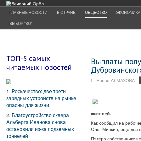
ГЛАВНЫЕ НОВОСТИ
В СТРАНЕ
ОБЩЕСТВО
ЭКОНОМИКА
ВЫБОР "ВО"
ТОП-5 самых
Выплаты полу
читаемых новостей
Дубровинског
Нонна АЛМАЗОВА
1.
Роскачество: две трети
зарядных устройств на рынке
опасны для жизни
жителей.
2.
Благоустройство сквера
Альберта Иванова снова
Как сообщил на рабоче
остановили из-за подземных
Олег Минкин, еще два 
тоннелей
Пятеро собственников 