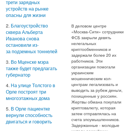
трети зарядных
устройств на рынке
опасны для жизни
2.
Благоустройство
В деловом центре
«Москва-Сити» сотрудники
сквера Альберта
ФСБ закрыли девять
Иванова снова
нелегальных
остановили из-
криптообменников и
за подземных тоннелей
задержали более 20 их
работников. Эти
3.
Во Мценске мэра
организации помогали
также будет предлагать
украинским
губернатор
мошенническим кол-
центрам легализовать и
4.
На улице Толстого в
выводить за рубеж деньги,
Орле построят три
похищенные у россиян.
многоэтажных дома
Жертвы обмана покупали
криптовалюту, которая
5.
В Орле пациентке
затем отправлялась на
вернули способность
счета злоумышленников.
двигаться и говорить
Задержанные - молодые
жители российских