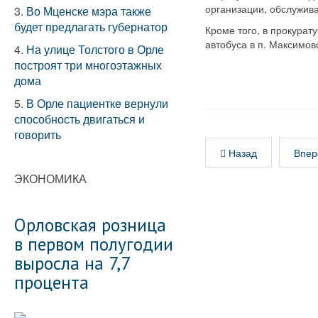
организации, обслужив
3.
Во Мценске мэра также
будет предлагать губернатор
Кроме того, в прокура
автобуса в п. Максимов
4.
На улице Толстого в Орле
построят три многоэтажных
дома
5.
В Орле пациентке вернули
способность двигаться и
говорить
Назад
Впер
ЭКОНОМИКА
Орловская розница
в первом полугодии
выросла на 7,7
процента