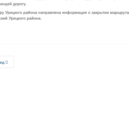
ающей дорогу.
туру Урицкого района направлена информация о закрытии маршрут
ский Урицкого района.
ед