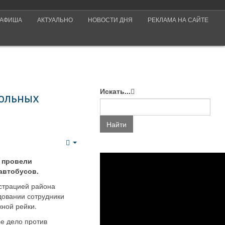
АФИША
АКТУАЛЬНО
НОВОСТИ ДНЯ
РЕКЛАМА НА САЙТЕ
Искать...
кольных
Найти
Empty
 провели
автобусов.
страцией района
довании сотрудники
ной рейки.
е дело против