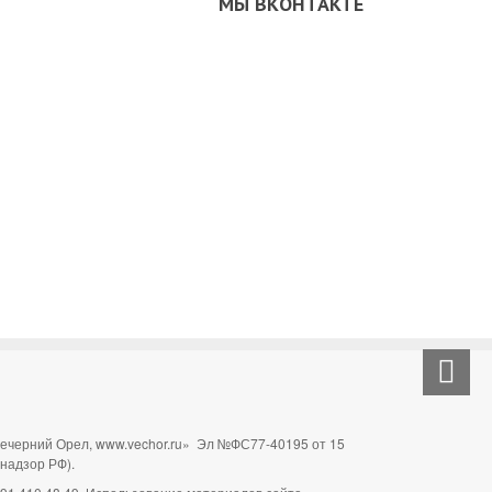
МЫ ВКОНТАКТЕ
Вечерний Орел, www.vechor.ru»
Эл №ФС77-40195 от 15
мнадзор РФ).