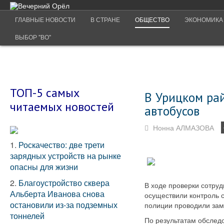
ГЛАВНЫЕ НОВОСТИ
В СТРАНЕ
ОБЩЕСТВО
ЭКОНОМИКА
ВЫБОР "ВО"
ТОП-5 самых
В Урицком ра
читаемых новостей
автобусов
Нонна АЛМАЗОВА
1.
Роскачество: две трети
зарядных устройств на рынке
опасны для жизни
2.
Благоустройство сквера
В ходе проверки сотру
Альберта Иванова снова
осуществили контроль 
остановили из-за подземных
полиции проводили зам
тоннелей
По результатам обслед