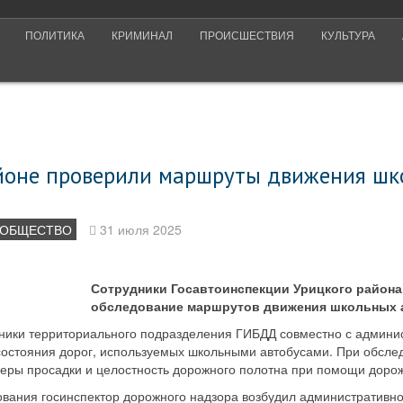
ПОЛИТИКА
КРИМИНАЛ
ПРОИСШЕСТВИЯ
КУЛЬТУРА
йоне проверили маршруты движения ш
ОБЩЕСТВО
31 июля 2025
Сотрудники Госавтоинспекции Урицкого района
обследование маршрутов движения школьных 
дники территориального подразделения ГИБДД совместно с админи
состояния дорог, используемых школьными автобусами. При обсле
еры просадки и целостность дорожного полотна при помощи дорож
ования госинспектор дорожного надзора возбудил административно