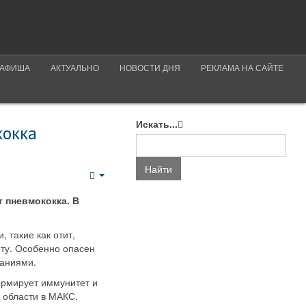
АФИША
АКТУАЛЬНО
НОВОСТИ ДНЯ
РЕКЛАМА НА САЙТЕ
Искать...
кокка
Найти
Empty
 пневмококка. В
 такие как отит,
иту. Особенно опасен
ваниями.
ормирует иммунитет и
 области в МАКС.