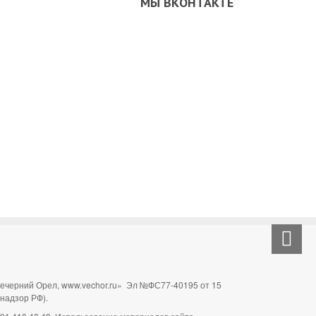
МЫ ВКОНТАКТЕ
Вечерний Орел, www.vechor.ru»
Эл №ФС77-40195 от 15
мнадзор РФ).