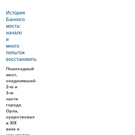
История
Банного
моста:
начало
и
много
попыток
восстановить
Пешеходный
мост,
соединявший
2-ю и
3-ю
части
города
Орла,
существовал
в XIX
веке и
назывался