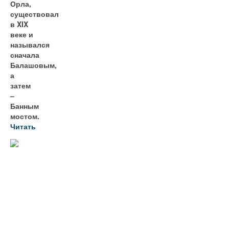
Орла,
существовал
в XIX
веке и
назывался
сначала
Балашовым,
а
затем
–
Банным
мостом.
Читать