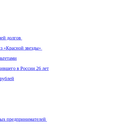
лей долгов
из «Красной звезды»
льтетами
ившего в России 26 лет
 рублей
ьных предпринимателей