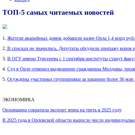
ТОП-5 самых читаемых новостей
1.
Жители аварийных домов добавили казне Орла 1,4 млрд руб
2.
В списках не значились. Депутаты обсудили пропажу коров 
3.
В ОГУ имени Тургенева с 1 сентября институты станут факу
4.
Суд в Орле отменил выдворение гражданина Молдовы, прож
5.
Осуждены участники группировки за хищение более 36 млн
ЭКОНОМИКА
Орловщина сократила экспорт зерна на треть в 2025 году
В 2025 года в Орловской области выросло число индивидуал