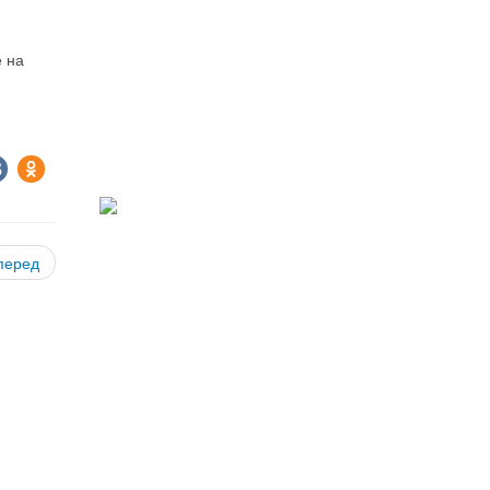
е на
перед