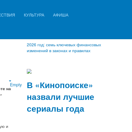
Искать...
ЕСТВИЯ
КУЛЬТУРА
АФИША
Найти
ичь
2026 год: семь ключевых финансовых
изменений в законах и правилах
В «Кинопоиске»
Empty
те на
назвали лучшие
-
сериалы года
ую и