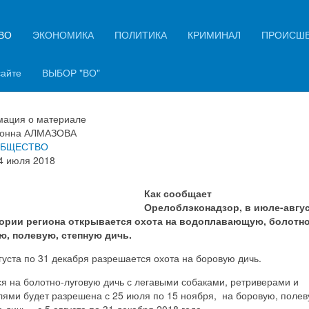
ВО
ЭКОНОМИКА
ПОЛИТИКА
КРИМИНАЛ
ПРОИСШ
рловской области открывается
он охоты на водоплавающую д
сайте
ВЫБОР "ВО"
ация о материале
онна АЛМАЗОВА
БЩЕСТВО
4 июля 2018
Как сообщает
Орелоблэконадзор, в июле-авгус
ории региона открывается охота на водоплавающую, болотно
ю, полевую, степную дичь.
густа по 31 декабря разрешается охота на боровую дичь.
я на болотно-луговую дичь с легавыми собаками, ретриверами и
лями будет разрешена с 25 июля по 15 ноября, на боровую, полев
 дичь – с 5 августа по 31 декабря 2018 года.