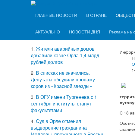
Вечерний Орёл
ТОП-5 самых
ГЛАВНЫЕ НОВОСТИ
В СТРАНЕ
ОБЩЕСТ
В О
читаемых новостей
сез
АКТУАЛЬНО
НОВОСТИ ДНЯ
Реклама на 
1.
Жители аварийных домов
Информ
добавили казне Орла 1,4 млрд
Н
рублей долгов
О
1
2.
В списках не значились.
Депутаты обсудили пропажу
коров из «Красной звезды»
террит
3.
В ОГУ имени Тургенева с 1
лугову
сентября институты станут
факультетами
С 18 ав
4.
Суд в Орле отменил
Охотитс
выдворение гражданина
спание
Молдовы, прожившего в России
степную