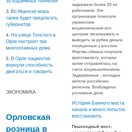
за подземных тоннелей
задержали более 20 их
работников. Эти
3.
Во Мценске мэра
организации помогали
также будет предлагать
украинским
губернатор
мошенническим кол-
центрам легализовать и
4.
На улице Толстого в
выводить за рубеж деньги,
Орле построят три
похищенные у россиян.
многоэтажных дома
Жертвы обмана покупали
криптовалюту, которая
5.
В Орле пациентке
затем отправлялась на
вернули способность
счета злоумышленников.
двигаться и говорить
Задержанные - молодые
жители российских
регионов. Возбуждены
ЭКОНОМИКА
уголовные дела.
История Банного моста:
начало и много попыток
Орловская
восстановить
розница в
Пешеходный мост,
соединявший 2-ю и 3-ю