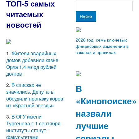
ТОП-5 самых
читаемых
Найти
новостей
2026 год: семь ключевых
финансовых изменений в
законах и правилах
1.
Жители аварийных
домов добавили казне
Орла 1,4 млрд рублей
долгов
2.
В списках не
В
значились. Депутаты
«Кинопоиске»
обсудили пропажу коров
из «Красной звезды»
назвали
3.
В ОГУ имени
лучшие
Тургенева с 1 сентября
институты станут
сериалы
факультетами