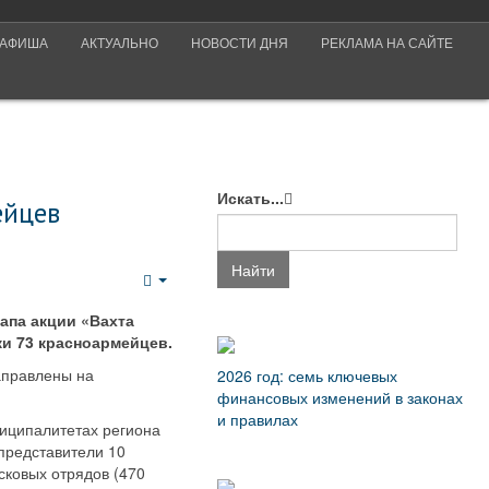
АФИША
АКТУАЛЬНО
НОВОСТИ ДНЯ
РЕКЛАМА НА САЙТЕ
Искать...
ейцев
Найти
Empty
апа акции «Вахта
ки 73 красноармейцев.
аправлены на
2026 год: семь ключевых
финансовых изменений в законах
и правилах
ниципалитетах региона
 представители 10
сковых отрядов (470