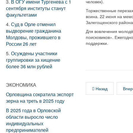
3.
В ОГУ имени Тургенева с 1
человек).
сентября институты станут
Торжественные перезах
факультетами
воина. 22 июня на мем
Залегощенского района
4.
Суд в Орле отменил
выдворение гражданина
Для вовлечения молодё
Молдовы, прожившего в
поисковиков». Ежегодн
поддержки.
России 26 лет
5.
Осуждены участники
группировки за хищение
более 36 млн рублей
ЭКОНОМИКА
Назад
Впер
Орловщина сократила экспорт
зерна на треть в 2025 году
В 2025 года в Орловской
области выросло число
индивидуальных
предпринимателей