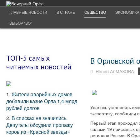
ГЛАВНЫЕ НОВОСТИ
В СТРАНЕ
ОБЩЕСТВО
ЭКОНОМИКА
ВЫБОР "ВО"
ТОП-5 самых
В Орловской 
читаемых новостей
Нонна АЛМАЗОВА
1.
Жители аварийных домов
добавили казне Орла 1,4 млрд
Удалось установить им
рублей долгов
экспертизу, сообщили в
2.
В списках не значились.
Первый этап проходил с
Депутаты обсудили пропажу
силами 19 поисковых ор
коров из «Красной звезды»
регионов России. В Ор