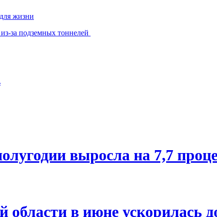
 для жизни
 из-за подземных тоннелей
ь
олугодии выросла на 7,7 проц
й области в июне ускорилась д