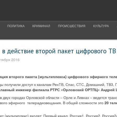
ПОЛИТИКА
КРИМИНАЛ
ПРОИСШЕСТВИЯ
КУЛЬТУРА
 в действие второй пакет цифрового ТВ
нтября 2016
яция второго пакета (мультиплекса) цифрового эфирного те
ы получили доступ к каналам РенТВ, Спас, СТС, Домашний, ТВ3, П
главный инженер филиала РТРС «Орловский ОРТПЦ» Андрей 
 в двух городах Орловской области – Орле и Ливнах – ведется тра
вого эфирного телерадиовещания. В общей сложности это
20 тел
т (мультиплекс) входят: Первый канал, Россия1, Россия2, Россия2