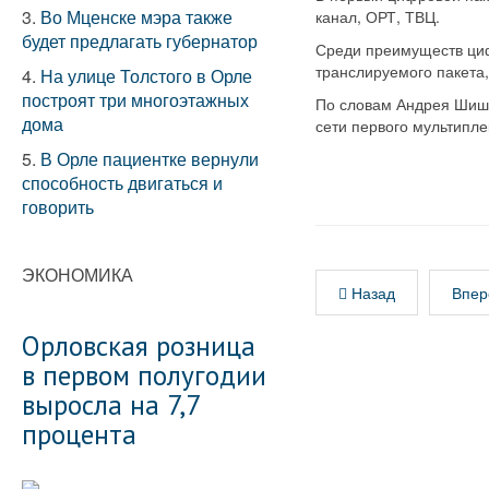
3.
Во Мценске мэра также
канал, ОРТ, ТВЦ.
будет предлагать губернатор
Среди преимуществ циф
транслируемого пакета,
4.
На улице Толстого в Орле
построят три многоэтажных
По словам Андрея Шишк
дома
сети первого мультипле
5.
В Орле пациентке вернули
способность двигаться и
говорить
ЭКОНОМИКА
Назад
Впер
Орловская розница
в первом полугодии
выросла на 7,7
процента