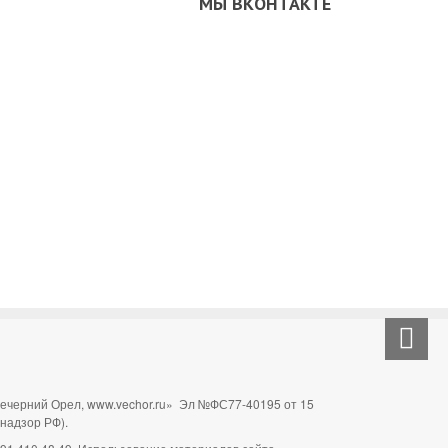
МЫ ВКОНТАКТЕ
Вечерний Орел, www.vechor.ru»
Эл №ФС77-40195 от 15
мнадзор РФ).