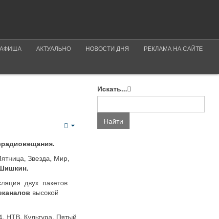
АФИША
АКТУАЛЬНО
НОВОСТИ ДНЯ
РЕКЛАМА НА САЙТЕ
Искать...
Найти
Empty
лерадиовещания.
ятница, Звезда, Мир,
Шишкин.
нсляция двух пакетов
еканалов
высокой
4, НТВ, Культура, Пятый