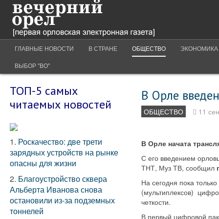
ГЛАВНЫЕ НОВОСТИ
В СТРАНЕ
ОБЩЕСТВО
ЭКОНОМИКА
ВЫБОР "ВО"
ТОП-5 самых
В Орле введен
читаемых новостей
ОБЩЕСТВО
11 се
1.
Роскачество: две трети
В Орле начата трансл
зарядных устройств на рынке
С его введением орловц
опасны для жизни
ТНТ, Муз ТВ, сообщил
2.
Благоустройство сквера
На сегодня пока только
Альберта Иванова снова
(мультиплексов) цифро
остановили из-за подземных
четкости.
тоннелей
В первый цифровой паке