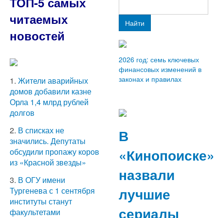
ТОП-5 самых
читаемых
Найти
новостей
2026 год: семь ключевых
финансовых изменений в
законах и правилах
1.
Жители аварийных
домов добавили казне
Орла 1,4 млрд рублей
долгов
2.
В списках не
В
значились. Депутаты
«Кинопоиске»
обсудили пропажу коров
из «Красной звезды»
назвали
3.
В ОГУ имени
лучшие
Тургенева с 1 сентября
институты станут
сериалы
факультетами