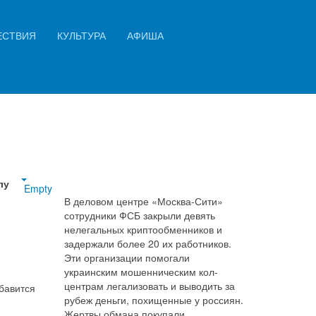
Искать...
ЕСТВИЯ
КУЛЬТУРА
АФИША
на
Найти
лу
Empty
В деловом центре «Москва-Сити»
сотрудники ФСБ закрыли девять
нелегальных криптообменников и
задержали более 20 их работников.
Эти организации помогали
украинским мошенническим кол-
центрам легализовать и выводить за
бавится
рубеж деньги, похищенные у россиян.
Жертвы обмана покупали