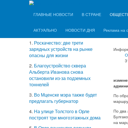
Вечерний Орёл
ТОП-5 самых
ГЛАВНЫЕ НОВОСТИ
В СТРАНЕ
ОБЩЕСТ
В О
читаемых новостей
тре
АКТУАЛЬНО
НОВОСТИ ДНЯ
Реклама на 
1.
Роскачество: две трети
зарядных устройств на рынке
Информ
О
опасны для жизни
3
2.
Благоустройство сквера
Альберта Иванова снова
остановили из-за подземных
измене
тоннелей
админи
3.
Во Мценске мэра также будет
По обр
предлагать губернатор
маршру
По два
4.
На улице Толстого в Орле
Булгако
построят три многоэтажных дома
на мар
5.
В Орле пациентке вернули