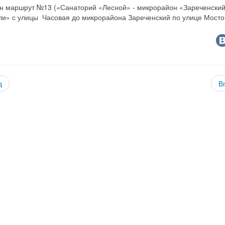
н маршрут №13 («Санаторий «Лесной» - микрорайон «Зареченский»
ли» с улицы Часовая до микрорайона Зареченский по улице Мосто
д
В