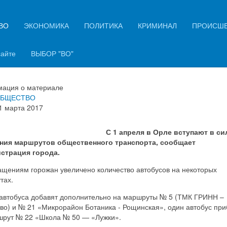
ВО
ЭКОНОМИКА
ПОЛИТИКА
КРИМИНАЛ
ПРОИСШ
рле увеличат число автобусов 
х маршрутах
сайте
ВЫБОР "ВО"
ация о материале
БЩЕСТВО
1 марта 2017
С 1 апреля в Орле вступают в си
ния маршрутов общественного транспорта, сообщает
страция города.
ащениям горожан увеличено количество автобусов на некоторых
тах.
 автобуса добавят дополнительно на маршруты № 5 (ТМК ГРИНН –
во) и № 21 «Микрорайон Ботаника - Рощинская», один автобус при
шрут № 22 «Школа № 50 — «Лужки».