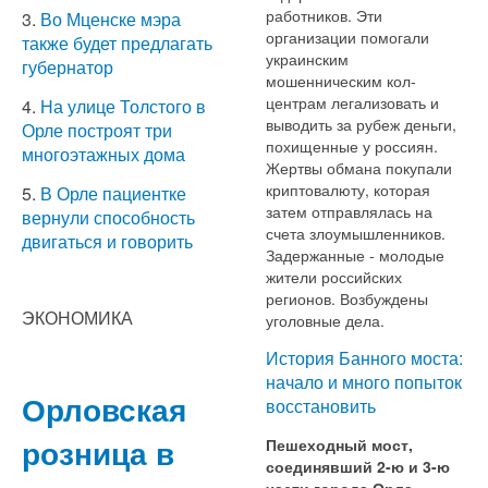
работников. Эти
3.
Во Мценске мэра
организации помогали
также будет предлагать
украинским
губернатор
мошенническим кол-
центрам легализовать и
4.
На улице Толстого в
выводить за рубеж деньги,
Орле построят три
похищенные у россиян.
многоэтажных дома
Жертвы обмана покупали
криптовалюту, которая
5.
В Орле пациентке
затем отправлялась на
вернули способность
счета злоумышленников.
двигаться и говорить
Задержанные - молодые
жители российских
регионов. Возбуждены
ЭКОНОМИКА
уголовные дела.
История Банного моста:
начало и много попыток
Орловская
восстановить
розница в
Пешеходный мост,
соединявший 2-ю и 3-ю
части города Орла,