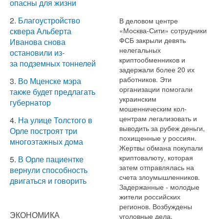
опасны для жизни
2.
Благоустройство
В деловом центре
«Москва-Сити» сотрудники
сквера Альберта
ФСБ закрыли девять
Иванова снова
нелегальных
остановили из-
криптообменников и
за подземных тоннелей
задержали более 20 их
работников. Эти
3.
Во Мценске мэра
организации помогали
также будет предлагать
украинским
губернатор
мошенническим кол-
центрам легализовать и
4.
На улице Толстого в
выводить за рубеж деньги,
Орле построят три
похищенные у россиян.
многоэтажных дома
Жертвы обмана покупали
криптовалюту, которая
5.
В Орле пациентке
затем отправлялась на
вернули способность
счета злоумышленников.
двигаться и говорить
Задержанные - молодые
жители российских
регионов. Возбуждены
ЭКОНОМИКА
уголовные дела.