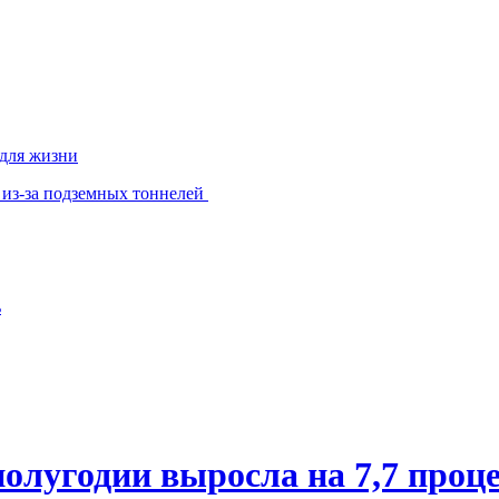
 для жизни
 из-за подземных тоннелей
ь
олугодии выросла на 7,7 проц